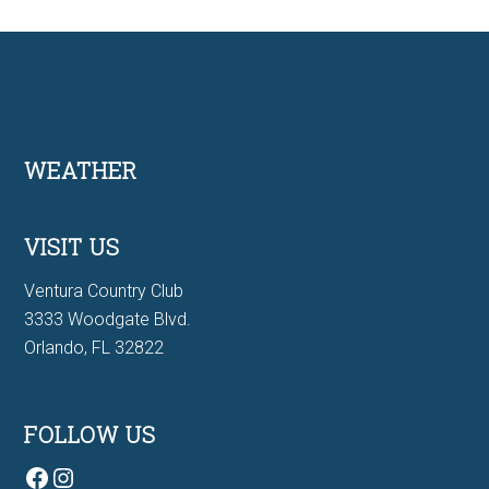
Footer
WEATHER
VISIT US
Ventura Country Club
3333 Woodgate Blvd.
Orlando, FL 32822
FOLLOW US
Facebook
Instagram