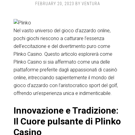
FEBRUARY 20, 2023
BY
VENTURA
Nel vasto universo del gioco d’azzardo online,
pochi giochi riescono a catturare l’essenza
dell’eccitazione e del divertimento puro come
Plinko Casino. Questo articolo esplorerà come
Plinko Casino si sia affermato come una delle
piattaforme preferite dagli appassionati di casinò
online, intrecciando sapientemente il mondo del
gioco d’azzardo con l’aristocratico sport del golf,
offrendo un’esperienza unica e indimenticabile.
Innovazione e Tradizione:
Il Cuore pulsante di Plinko
Casino