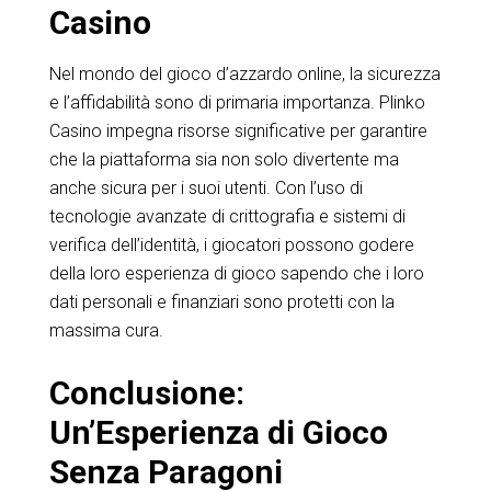
Casino
Nel mondo del gioco d’azzardo online, la sicurezza
e l’affidabilità sono di primaria importanza. Plinko
Casino impegna risorse significative per garantire
che la piattaforma sia non solo divertente ma
anche sicura per i suoi utenti. Con l’uso di
tecnologie avanzate di crittografia e sistemi di
verifica dell’identità, i giocatori possono godere
della loro esperienza di gioco sapendo che i loro
dati personali e finanziari sono protetti con la
massima cura.
Conclusione:
Un’Esperienza di Gioco
Senza Paragoni