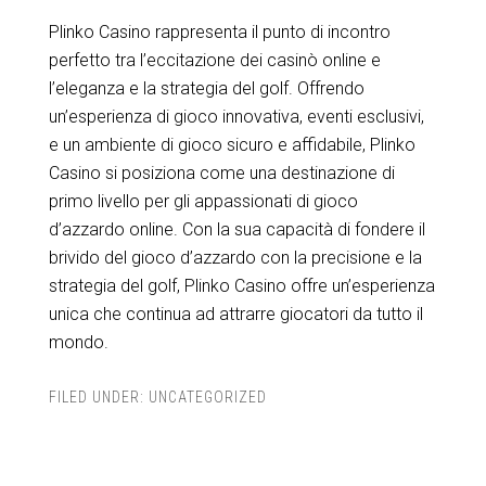
Plinko Casino rappresenta il punto di incontro
perfetto tra l’eccitazione dei casinò online e
l’eleganza e la strategia del golf. Offrendo
un’esperienza di gioco innovativa, eventi esclusivi,
e un ambiente di gioco sicuro e affidabile, Plinko
Casino si posiziona come una destinazione di
primo livello per gli appassionati di gioco
d’azzardo online. Con la sua capacità di fondere il
brivido del gioco d’azzardo con la precisione e la
strategia del golf, Plinko Casino offre un’esperienza
unica che continua ad attrarre giocatori da tutto il
mondo.
FILED UNDER:
UNCATEGORIZED