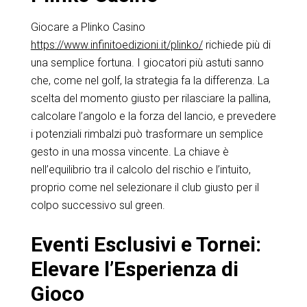
Giocare a Plinko Casino
https://www.infinitoedizioni.it/plinko/
richiede più di
una semplice fortuna. I giocatori più astuti sanno
che, come nel golf, la strategia fa la differenza. La
scelta del momento giusto per rilasciare la pallina,
calcolare l’angolo e la forza del lancio, e prevedere
i potenziali rimbalzi può trasformare un semplice
gesto in una mossa vincente. La chiave è
nell’equilibrio tra il calcolo del rischio e l’intuito,
proprio come nel selezionare il club giusto per il
colpo successivo sul green.
Eventi Esclusivi e Tornei:
Elevare l’Esperienza di
Gioco