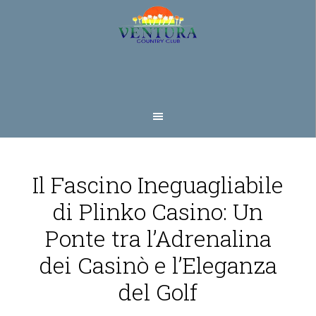
Skip
Skip
to
to
main
footer
content
Il Fascino Ineguagliabile
di Plinko Casino: Un
Ponte tra l’Adrenalina
dei Casinò e l’Eleganza
del Golf