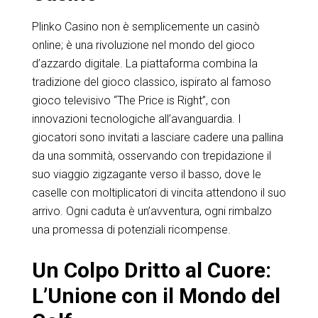
Plinko Casino non è semplicemente un casinò
online; è una rivoluzione nel mondo del gioco
d’azzardo digitale. La piattaforma combina la
tradizione del gioco classico, ispirato al famoso
gioco televisivo “The Price is Right”, con
innovazioni tecnologiche all’avanguardia. I
giocatori sono invitati a lasciare cadere una pallina
da una sommità, osservando con trepidazione il
suo viaggio zigzagante verso il basso, dove le
caselle con moltiplicatori di vincita attendono il suo
arrivo. Ogni caduta è un’avventura, ogni rimbalzo
una promessa di potenziali ricompense.
Un Colpo Dritto al Cuore:
L’Unione con il Mondo del