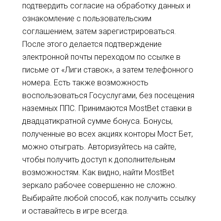
подтвердить согласие на обработку данных и
ознакомление с пользовательским
соглашением, затем зарегистрироваться.
После этого делается подтверждение
электронной почты переходом по ссылке в
письме от «Лиги ставок», а затем телефонного
номера. Есть также возможность
воспользоваться Госуслугами, без посещения
наземных ППС. Принимаются MostBet ставки в
двадцатикратной сумме бонуса. Бонусы,
полученные во всех акциях конторы Мост Бет,
можно отыграть. Авторизуйтесь на сайте,
чтобы получить доступ к дополнительным
возможностям. Как видно, найти MostBet
зеркало рабочее совершенно не сложно.
Выбирайте любой способ, как получить ссылку
и оставайтесь в игре всегда.