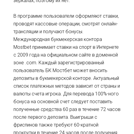
зеркалах, поэтому их нет.
В программе пользователи оформляют ставки,
проводят кассовые операции, смотрят онлайн-
трансляции и получают бонусы.
Международная букмекерская контора
Mostbet принимает ставки на спорт в Интернете
с 2009 года на официальном сайте в доменной
зоне .com. Каждый зарегистрированный
пользователь БК Мостбет может вносить
депозиты в букмекерской конторе. Актуальный
список платежных методов зависит от страны и
валюты счета игрока. Для перевода 100%-ного
бонуса на основной счет следует поставить
полученные средства 60 раз в течение 72 часов
после первого депозита. Выигрыши с
фриспинов также требуют 60-кратной
прокрутки в течение 24 часов после получения.