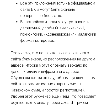
Все эти приложения есть на официальном
сайте БК и могут быть скачаны
совершенно бесплатно.
В настройках игроки могут установить
десятичный, дробный, американский,
гонконгский, индонезийский или малайский
формат котировок.
Технически, это полная копия официального
сайта букмекера, но расположенная на другом
адресе. Игроки могут опознать зеркало по
дополнительным цифрам в его адресе.
Обуславливается это и удобным функционалом
сайта, и возможностью открыть счет в
Казахском суме, и простой регистрацией.
Удобен этот букмекер еще и тем, что позволяет
осуществлять оплату через Uzcard. Причем